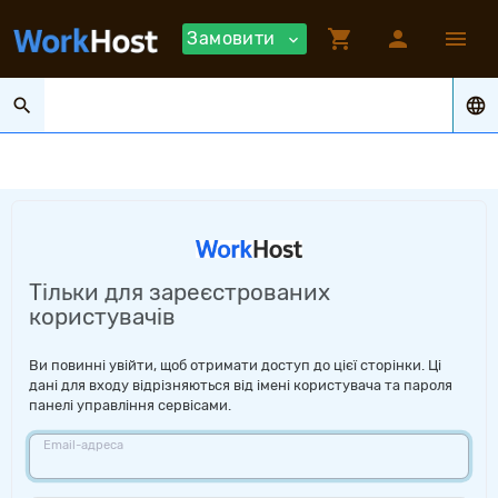
shopping_cart
person
menu
Замовити
expand_more
search
language
Тільки для зареєстрованих
користувачів
Ви повинні увійти, щоб отримати доступ до цієї сторінки. Ці
дані для входу відрізняються від імені користувача та пароля
панелі управління сервісами.
Email-адреса